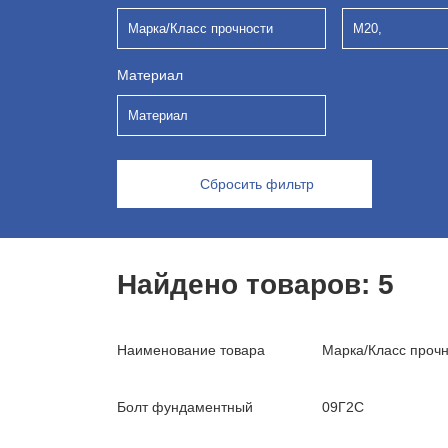
Марка/Класс прочности
М20,
Материал
Материал
Сбросить фильтр
Найдено товаров:
5
Наименование товара
Марка/Класс проч
Болт фундаментный
09Г2С