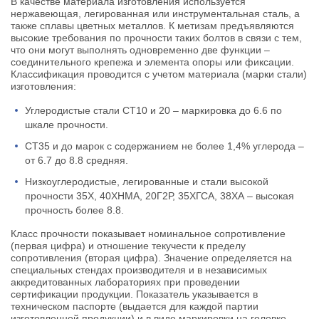
В качестве материала изготовления используется
нержавеющая, легированная или инструментальная сталь, а
также сплавы цветных металлов. К метизам предъявляются
высокие требования по прочности таких болтов в связи с тем,
что они могут выполнять одновременно две функции –
соединительного крепежа и элемента опоры или фиксации.
Классификация проводится с учетом материала (марки стали)
изготовления:
Углеродистые стали СТ10 и 20 – маркировка до 6.6 по
шкале прочности.
СТ35 и до марок с содержанием не более 1,4% углерода –
от 6.7 до 8.8 средняя.
Низкоуглеродистые, легированные и стали высокой
прочности 35Х, 40ХНМА, 20Г2Р, 35ХГСА, 38ХА – высокая
прочность более 8.8.
Класс прочности показывает номинальное сопротивление
(первая цифра) и отношение текучести к пределу
сопротивления (вторая цифра). Значение определяется на
специальных стендах производителя и в независимых
аккредитованных лабораториях при проведении
сертификации продукции. Показатель указывается в
техническом паспорте (выдается для каждой партии
изготовленной продукции) и в виде маркировки на головке