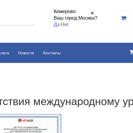
Кемерово
✕
Ваш город Москва?
Да
Нет
плата
Новости
Контакты
тствия международному у