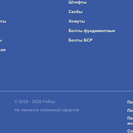
ы
Штифты
Скобы
нты
Хомуты
Болты фундаментные
ы
Болты БСР
ьки
© 2019 - 2026 FeRus
По
Не является публичной офертой
По
По
ис
Со