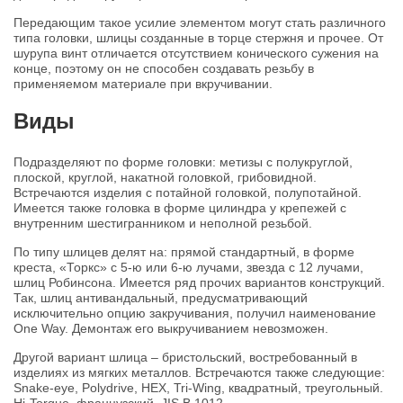
Передающим такое усилие элементом могут стать различного
типа головки, шлицы созданные в торце стержня и прочее. От
шурупа винт отличается отсутствием конического сужения на
конце, поэтому он не способен создавать резьбу в
применяемом материале при вкручивании.
Виды
Подразделяют по форме головки: метизы с полукруглой,
плоской, круглой, накатной головкой, грибовидной.
Встречаются изделия с потайной головкой, полупотайной.
Имеется также головка в форме цилиндра у крепежей с
внутренним шестигранником и неполной резьбой.
По типу шлицев делят на: прямой стандартный, в форме
креста, «Торкс» с 5-ю или 6-ю лучами, звезда с 12 лучами,
шлиц Робинсона. Имеется ряд прочих вариантов конструкций.
Так, шлиц антивандальный, предусматривающий
исключительно опцию закручивания, получил наименование
One Way. Демонтаж его выкручиванием невозможен.
Другой вариант шлица – бристольский, востребованный в
изделиях из мягких металлов. Встречаются также следующие:
Snake-eye, Polydrive, HEX, Tri-Wing, квадратный, треугольный.
Hi-Torque, французский, JIS B 1012.