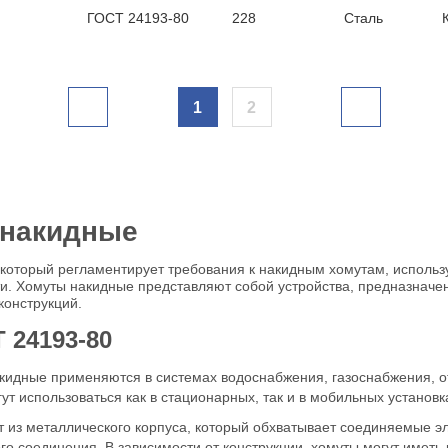
ГОСТ 24193-80
228
Сталь
1
2
 накидные
 который регламентирует требования к накидным хомутам, исполь
и. Хомуты накидные представляют собой устройства, предназначе
конструкций.
 24193-80
идные применяются в системах водоснабжения, газоснабжения, ото
т использоваться как в стационарных, так и в мобильных установк
т из металлического корпуса, который обхватывает соединяемые 
го соединения. В зависимости от конструкции, хомуты могут имет