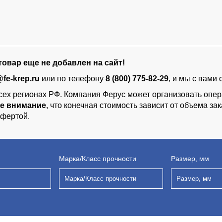
овар еще не добавлен на сайт!
@fe-krep.ru
или по телефону
8 (800) 775-82-29
, и мы с вами
сех регионах РФ. Компания Ферус может организовать опер
е внимание
, что конечная стоимость зависит от объема з
офертой.
Марка/Класс прочности
Размер, мм
Марка/Класс прочности
Размер, мм