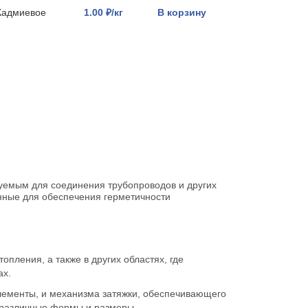
Кадмиевое
1.00 ₽/кг
В корзину
зуемым для соединения трубопроводов и других
нные для обеспечения герметичности
пления, а также в других областях, где
ах.
элементы, и механизма затяжки, обеспечивающего
ь различные формы и размеры.